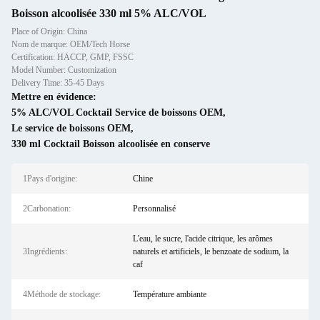
Boisson alcoolisée 330 ml 5% ALC/VOL
Place of Origin: China
Nom de marque: OEM/Tech Horse
Certification: HACCP, GMP, FSSC
Model Number: Customization
Delivery Time: 35-45 Days
Mettre en évidence:
5% ALC/VOL Cocktail Service de boissons OEM
,
Le service de boissons OEM
,
330 ml Cocktail Boisson alcoolisée en conserve
1Pays d'origine:
Chine
2Carbonation:
Personnalisé
L'eau, le sucre, l'acide citrique, les arômes
3Ingrédients:
naturels et artificiels, le benzoate de sodium, la
caf
4Méthode de stockage:
Température ambiante