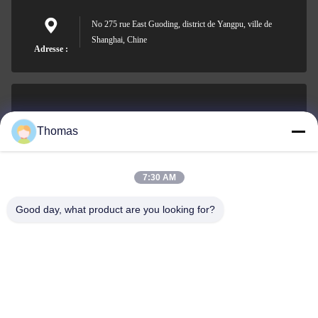
No 275 rue East Guoding, district de Yangpu, ville de
Shanghai, Chine
Adresse :
sales21@jimagroup.com
Thomas
Email
7:30 AM
Good day, what product are you looking for?
0086-15921524026
Téléphone :