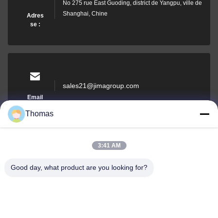
No 275 rue East Guoding, district de Yangpu, ville de
Shanghai, Chine
Adres
se :
sales21@jimagroup.com
Email
Thomas
3:41 AM
0086-15921524026
Good day, what product are you looking for?
Téléph
one :