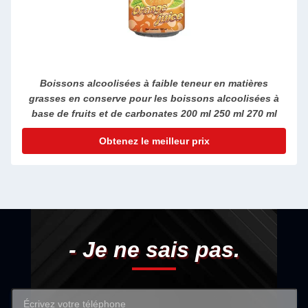
s
Arôme rafraîchissant Boisson Jus embouteillage Jus
s à
d'Aloe Vera Processus de fabrication Couleur verdâtre
 ml
202 mm
Obtenez le meilleur prix
- Je ne sais pas.