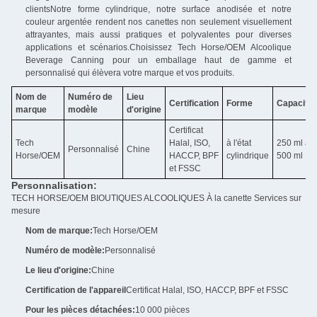
clientsNotre forme cylindrique, notre surface anodisée et notre
couleur argentée rendent nos canettes non seulement visuellement
attrayantes, mais aussi pratiques et polyvalentes pour diverses
applications et scénarios.Choisissez Tech Horse/OEM Alcoolique
Beverage Canning pour un emballage haut de gamme et
personnalisé qui élèvera votre marque et vos produits.
Nom de
Numéro de
Lieu
Certification
Forme
Capacité
marque
modèle
d'origine
Certificat
Tech
Halal, ISO,
à l'état
250 ml à
Personnalisé
Chine
Horse/OEM
HACCP, BPF
cylindrique
500 ml
et FSSC
Personnalisation:
TECH HORSE/OEM BIOUTIQUES ALCOOLIQUES À la canette Services sur
mesure
Nom de marque:
Tech Horse/OEM
Numéro de modèle:
Personnalisé
Le lieu d'origine:
Chine
Certification de l'appareil
Certificat Halal, ISO, HACCP, BPF et FSSC
Pour les pièces détachées:
10 000 pièces