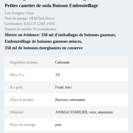
Petites canettes de soda Boisson Embouteillage
Lieu d'origine: Chine
Nom de marque: OEM/Tech Horse
Certification: HACCP, GMP, FSSC
Numéro de modèle: Personnalisation
Mettre en évidence:
350 ml d'emballages de boissons gazeuses
,
Embouteillage de boissons gazeuses minces
,
350 ml de boissons énergisantes en conserve
1Ingrédient primaire:
Carbonate
2Brix (%):
3.6
3Le goût:
Fruité, kiwi
4Type de produit:
Boissons carbonatées
5Matériel:
ANIMAL FAMILIER, verre, aluminium
6Type de stockage:
peut