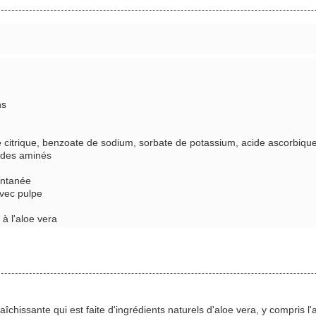
ns
de citrique, benzoate de sodium, sorbate de potassium, acide ascorbique
cides aminés
antanée
avec pulpe
 à l'aloe vera
chissante qui est faite d'ingrédients naturels d'aloe vera, y compris l'al