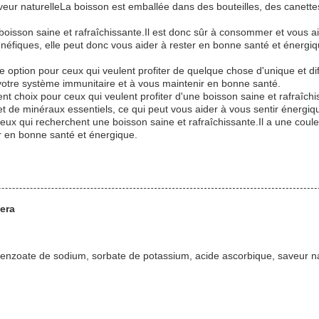
eur naturelleLa boisson est emballée dans des bouteilles, des canette
oisson saine et rafraîchissante.Il est donc sûr à consommer et vous ai
énéfiques, elle peut donc vous aider à rester en bonne santé et éner
te option pour ceux qui veulent profiter de quelque chose d'unique et d
 votre système immunitaire et à vous maintenir en bonne santé.
nt choix pour ceux qui veulent profiter d'une boisson saine et rafraîchi
 de minéraux essentiels, ce qui peut vous aider à vous sentir énergiq
ceux qui recherchent une boisson saine et rafraîchissante.Il a une cou
er en bonne santé et énergique.
vera
 benzoate de sodium, sorbate de potassium, acide ascorbique, saveur na