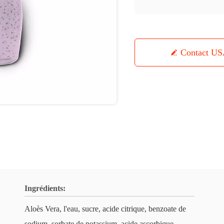
Contact U
Ingrédients:
Aloès Vera, l'eau, sucre, acide citrique, benzoate de
sodium, sorbate de potassium, acide ascorbique